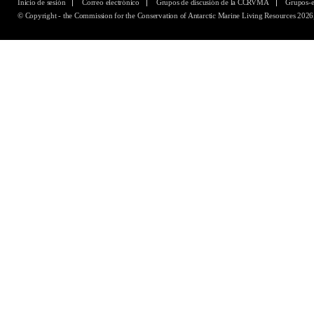
Inicio de sesión
Correo electrónico
Grupos de discusión de la CCRVMA
Grupos-
© Copyright - the Commission for the Conservation of Antarctic Marine Living Resources 2026,