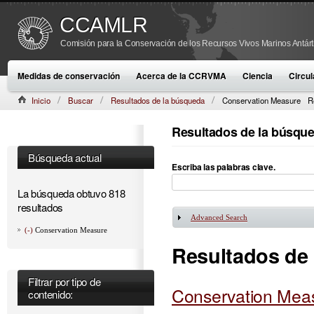
CCAMLR
Comisión para la Conservación de los Recursos Vivos Marinos Antárt
Medidas de conservación
Acerca de la CCRVMA
Ciencia
Circul
Inicio
Buscar
Resultados de la búsqueda
Conservation Measure
R
Resultados de la búsqu
Búsqueda actual
Escriba las palabras clave.
La búsqueda obtuvo 818
resultados
Advanced Search
Mostrar
(-)
Conservation Measure
Resultados de
Filtrar por tipo de
Conservation Meas
contenido: