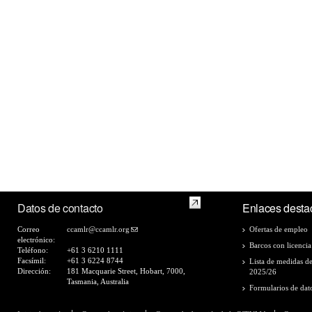
Datos de contacto
Enlaces desta
Correo
ccamlr@ccamlr.org
Ofertas de empleo
electrónico:
Barcos con licencia
Teléfono:
+61 3 6210 1111
Facsímil:
+61 3 6224 8744
Lista de medidas d
Dirección:
181 Macquarie Street, Hobart, 7000,
2025/26
Tasmania, Australia
Formularios de dat