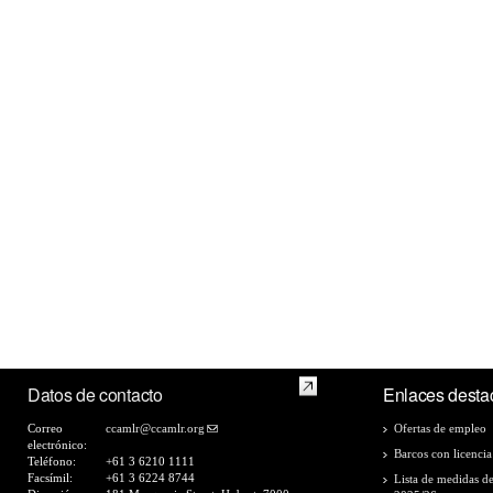
Datos de contacto
Enlaces desta
Correo
ccamlr@ccamlr.org
Ofertas de empleo
electrónico:
Barcos con licencia
Teléfono:
+61 3 6210 1111
Facsímil:
+61 3 6224 8744
Lista de medidas d