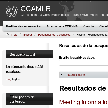
CCAMLR
Comisión para la Conservación de los Recursos Vivos Marinos Antárt
Medidas de conservación
Acerca de la CCRVMA
Ciencia
Circul
Inicio
Buscar
Resultados de la búsqueda
Página
Resultados de la
Resultados de la búsqu
Búsqueda actual
Escriba las palabras clave.
La búsqueda obtuvo 228
resultados
Advanced Search
Mostrar
(-)
Página
Resultados de
Filtrar por tipo de
Meeting informati
contenido: