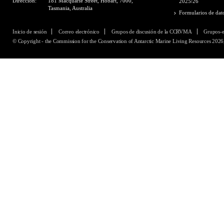
Dirección:
181 Macquarie Street, Hobart, 7000,
2025/26
Tasmania, Australia
Formularios de dat
Inicio de sesión
Correo electrónico
Grupos de discusión de la CCRVMA
Grupos-
© Copyright - the Commission for the Conservation of Antarctic Marine Living Resources 2026,