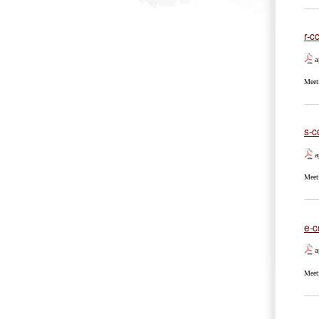
r-c
a
Meet
s-c
a
Meet
e-c
a
Meet