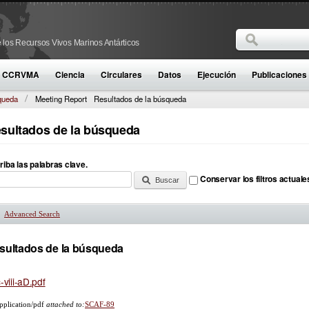
Buscar
 los Recursos Vivos Marinos Antárticos
Formulario d
la CCRVMA
Ciencia
Circulares
Datos
Ejecución
Publicaciones
queda
Meeting Report
Resultados de la búsqueda
sultados de la búsqueda
riba las palabras clave.
Conservar los filtros actuale
Advanced Search
Mostrar
sultados de la búsqueda
c-viii-aD.pdf
pplication/pdf
attached to:
SCAF-89