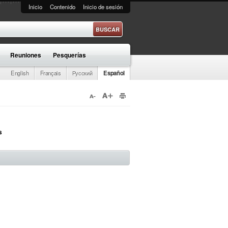
Inicio
Contenido
Inicio de sesión
e búsqueda
Reuniones
Pesquerías
English
Français
Русский
Español
s