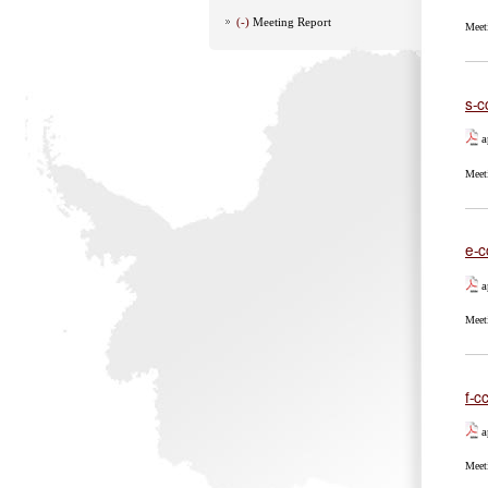
(-)
Meeting Report
Meet
s-c
a
Meet
e-c
a
Meet
f-c
a
Meet