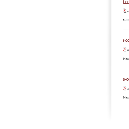
f-c
a
Meet
r-c
a
Meet
s-c
a
Meet
Pá