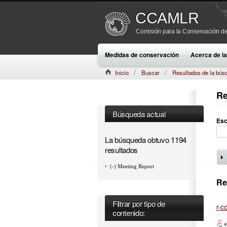
CCAMLR
Comisión para la Conservación de
Medidas de conservación
Acerca de 
Inicio
Buscar
Resultados de la bús
Re
Búsqueda actual
Esc
La búsqueda obtuvo 1194
resultados
(-)
Meeting Report
Re
Filtrar por tipo de
r-c
contenido:
a