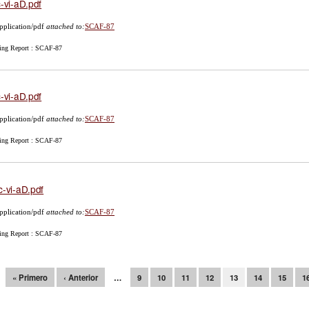
c-vi-aD.pdf
pplication/pdf
attached to:
SCAF-87
ing Report : SCAF-87
c-vi-aD.pdf
pplication/pdf
attached to:
SCAF-87
ing Report : SCAF-87
c-vi-aD.pdf
pplication/pdf
attached to:
SCAF-87
ing Report : SCAF-87
ginas
« Primero
‹ Anterior
…
9
10
11
12
13
14
15
1