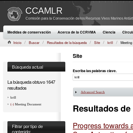
CCAMLR
Comisión para la Conservación de los Recursos Vivos Marinos Antárt
Medidas de conservación
Acerca de la CCRVMA
Ciencia
Circul
Inicio
Buscar
Resultados de la búsqueda
Site
krill
Meeting
Site
Búsqueda actual
Escriba las palabras clave.
La búsqueda obtuvo 1647
resultados
Advanced Search
Mostrar
krill
Resultados de
(-)
Meeting Document
Progress towards a
Filtrar por tipo de
contenido: