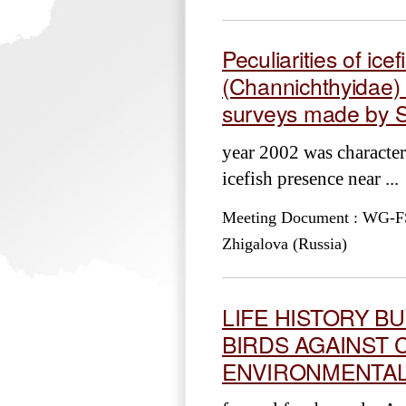
Peculiarities of i
(Channichthyidae) 
surveys made by S
year 2002 was characte
icefish presence near ...
Meeting Document : WG-FSA
Zhigalova (Russia)
LIFE HISTORY B
BIRDS AGAINST 
ENVIRONMENTAL