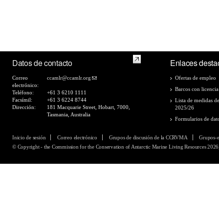
Datos de contacto
Enlaces desta
Correo
ccamlr@ccamlr.org
Ofertas de empleo
electrónico:
Barcos con licencia
Teléfono:
+61 3 6210 1111
Facsímil:
+61 3 6224 8744
Lista de medidas d
Dirección:
181 Macquarie Street, Hobart, 7000,
2025/26
Tasmania, Australia
Formularios de dat
Inicio de sesión
Correo electrónico
Grupos de discusión de la CCRVMA
Grupos-
© Copyright - the Commission for the Conservation of Antarctic Marine Living Resources 2026,