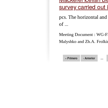
survey carried ou
pcs. The horizontal and 
of ...
Meeting Document : WG-FSA
Malyshko and Zh.A. Frolki
Páginas
« Primero
‹ Anterior
…