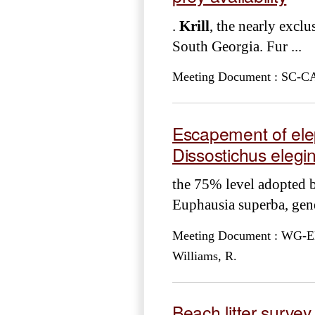
.
Krill
, the nearly excl
South Georgia. Fur ...
Meeting Document : SC-CA
Escapement of elep
Dissostichus elegi
the 75% level adopted 
Euphausia superba, gener
Meeting Document : WG-EMM-
Williams, R.
Beach litter surve