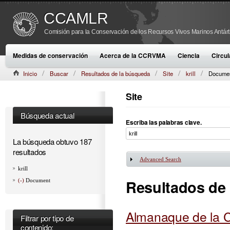
CCAMLR
Comisión para la Conservación de los Recursos Vivos Marinos Antárt
Medidas de conservación
Acerca de la CCRVMA
Ciencia
Circul
Inicio
Buscar
Resultados de la búsqueda
Site
krill
Docume
Site
Búsqueda actual
Escriba las palabras clave.
La búsqueda obtuvo 187
resultados
Advanced Search
Mostrar
krill
Resultados de
(-)
Document
Almanaque de la
Filtrar por tipo de
contenido: