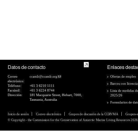
Datos de contacto
Enlaces desta
Correo
ccamlr@ccamlr.org
Ofertas de empleo
electrónico:
Barcos con licencia
Teléfono:
+61 3 6210 1111
Facsímil:
+61 3 6224 8744
Lista de medidas d
Dirección:
181 Macquarie Street, Hobart, 7000,
2025/26
Tasmania, Australia
Formularios de dat
Inicio de sesión
Correo electrónico
Grupos de discusión de la CCRVMA
Grupos-
© Copyright - the Commission for the Conservation of Antarctic Marine Living Resources 2026,