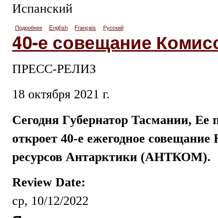
Испанский
Подробнее
о Apertura de la cuadragésima reunión de la Comisión
English
Français
Русский
40-е совещание Комис
ПРЕСС-РЕЛИЗ
18 октября 2021 г.
Сегодня Губернатор Тасмании, Ее 
откроет 40-е ежегодное совещание
ресурсов Антарктики (АНТКОМ).
Review Date:
ср, 10/12/2022