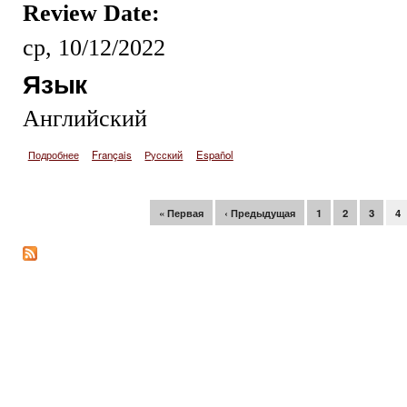
Review Date:
ср, 10/12/2022
Язык
Английский
Подробнее
о 40th meeting of the Commission Opens
Français
Русский
Español
Страницы
« Первая
‹ Предыдущая
1
2
3
4