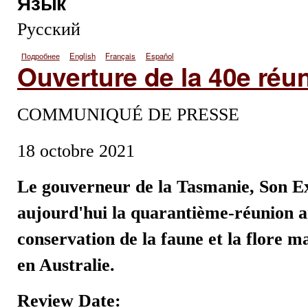
Язык
Русский
Подробнее
о 40-е совещание Комиссии начинает свою работу
English
Français
Español
Ouverture de la 40e réu
COMMUNIQUÉ DE PRESSE
18 octobre 2021
Le gouverneur de la Tasmanie, Son 
aujourd'hui la quarantième-réunion a
conservation de la faune et la flore
en Australie.
Review Date: