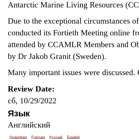
Antarctic Marine Living Resources (
Due to the exceptional circumstances 
conducted its Fortieth Meeting online 
attended by CCAMLR Members and Obs
by Dr Jakob Granit (Sweden).
Many important issues were discussed. O
Review Date:
сб, 10/29/2022
Язык
Английский
Подробнее
о Meeting of Antarctic experts comes to a close
Français
Русский
Español