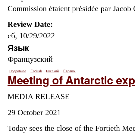
Commission étaient présidée par Jacob 
Review Date:
сб, 10/29/2022
Язык
Французский
Подробнее
о Clôture de la réunion des experts de l'Antarctique
English
Русский
Español
Meeting of Antarctic ex
MEDIA RELEASE
29 October 2021
Today sees the close of the Fortieth Me