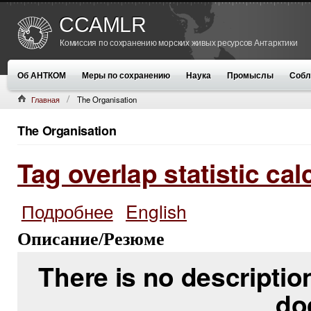
CCAMLR
Комиссия по сохранению морских живых ресурсов Антарктики
Об АНТКОМ
Меры по сохранению
Наука
Промыслы
Собл
Главная
The Organisation
The Organisation
Tag overlap statistic cal
Подробнее
English
о Tag overlap statistic calculator
Описание/Резюме
There is no description
do