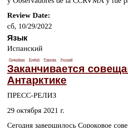
y Observadores de la CCRVMA y fue pres
Review Date:
сб, 10/29/2022
Язык
Испанский
Подробнее
о Clausura de la reunión de expertos en asuntos antárticos
English
Français
Русский
Заканчивается совеща
Антарктике
ПРЕСС-РЕЛИЗ
29 октября 2021 г.
Сегодня завершилось Сороковое сов