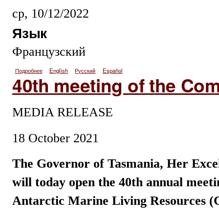
ср, 10/12/2022
Язык
Французский
Подробнее
о Ouverture de la 40e réunion de la Commission
English
Русский
Español
40th meeting of the Co
MEDIA RELEASE
18 October 2021
The Governor of Tasmania, Her Exce
will today open the 40th annual meet
Antarctic Marine Living Resources 