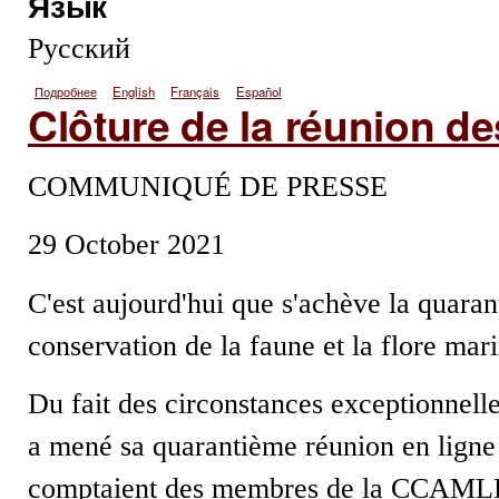
Язык
Русский
Подробнее
о Заканчивается совещание специалистов по Антарктике
English
Français
Español
Clôture de la réunion de
COMMUNIQUÉ DE PRESSE
29 October 2021
C'est aujourd'hui que s'achève la quara
conservation de la faune et la flore m
Du fait des circonstances exceptionne
a mené sa quarantième réunion en ligne 
comptaient des membres de la CCAMLR e