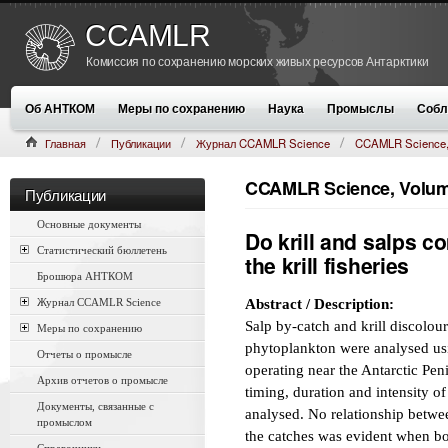
CCAMLR
Комиссия по сохранению морских живых ресурсов Антарктики
Об АНТКОМ
Меры по сохранению
Наука
Промыслы
Собл
Главная
Публикации
Журнал CCAMLR Science
CCAMLR Science,
(1998):205–216
CCAMLR Science, Volume
Публикации
Основные документы
Do krill and salps 
Статистический бюллетень
the krill fisheries
Брошюра АНТКОМ
Журнал CCAMLR Science
Abstract / Description:
Salp by-catch and krill discolour
Меры по сохранению
phytoplankton were analysed usi
Отчеты о промысле
operating near the Antarctic Peni
Архив отчетов о промысле
timing, duration and intensity o
Документы, связанные с
analysed. No relationship betwee
промыслом
the catches was evident when bot