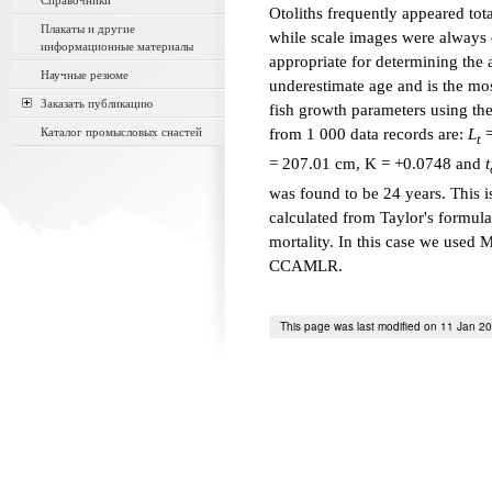
Справочники
Otoliths frequently appeared tot
Плакаты и другие
while scale images were always 
информационные материалы
appropriate for determining the
Научные резюме
underestimate age and is the mos
Заказать публикацию
fish growth parameters using th
Каталог промысловых снастей
from 1 000 data records are:
L
=
t
= 207.01 cm, K = +0.0748 and
t
was found to be 24 years. This 
calculated from Taylor's formul
mortality. In this case we used
CCAMLR.
This page was last modified on 11 Jan 2