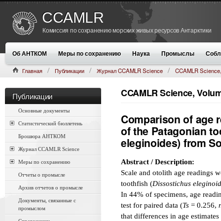
CCAMLR
Комиссия по сохранению морских живых ресурсов Антарктики
Об АНТКОМ
Меры по сохранению
Наука
Промыслы
Собл
Главная
Публикации
Журнал CCAMLR Science
CCAMLR Science,
(1998):191–203
CCAMLR Science, Volume
Публикации
Основные документы
Comparison of age r
Статистический бюллетень
of the Patagonian to
Брошюра АНТКОМ
eleginoides) from S
Журнал CCAMLR Science
Abstract / Description:
Меры по сохранению
Scale and otolith age readings 
Отчеты о промысле
toothfish (
Dissostichus eleginoi
Архив отчетов о промысле
In 44% of specimens, age readin
Документы, связанные с
test for paired data (
Ts
= 0.256,
промыслом
that differences in age estimate