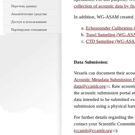
collection of acoustic data by
Перечень данных
Аналитические средства
In addition, WG-ASAM created sp
Доступ и использование
Echosounder Calibratio
Партнерские отношения
Trawl Sampling (WG-AS
CTD Sampling (WG-ASAM
Data Submission:
Vessels can document their acous
Acoustic Metadata Submission 
data@ccamlr.org
. Raw acousti
the acoustic submission portal a
data intended to be submitted ex
submission using a physical hard
For further details regarding the
contact your Scientific Committe
(
ccamlr@ccamlr.org
).