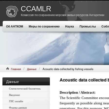
CCAMLR
Комиссия по сохранению морских живых ресурсов Антарктики
Об АНТКОМ
Меры по сохранению
Наука
Промыслы
Собл
Главная
Данные
Acoustic data collected by fishing vessels
Acoustic data collected 
Данные
Статистический бюллетень
Description / Abstract:
Введение
The Scientific Committee encoura
ГИС онлайн
frequently as possible along n
Формы данных
operations. For this purpose,