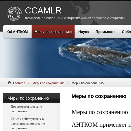
CCAMLR
Комиссия по сохранению морских живых ресурсов Антарктики
Об АНТКОМ
Меры по сохранению
Наука
Промыслы
Собл
Главная
Меры по сохранению
Меры по сохранению
Меры по сохранению
Меры по сохранению
Просмотреть меры по
Меры по сохранению
сохранению
Список действующих в
АНТКОМ применяет на
настоящее время мер по
сохранению