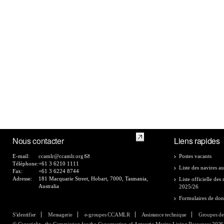
Nous contacter
Liens rapides
E-mail:
ccamlr@ccamlr.org
Postes vacants
Téléphone:
+61 3 6210 1111
Liste des navires au
Fax:
+61 3 6224 8744
Adresse:
181 Macquarie Street, Hobart, 7000, Tasmania,
Liste officielle de
Australia
2025/26
Formulaires de do
S'identifier
Messagerie
e-groupes CCAMLR
Assistance technique
Groupes de
© Copyright - the Commission for the Conservation of Antarctic Marine Living Resources 2026, 