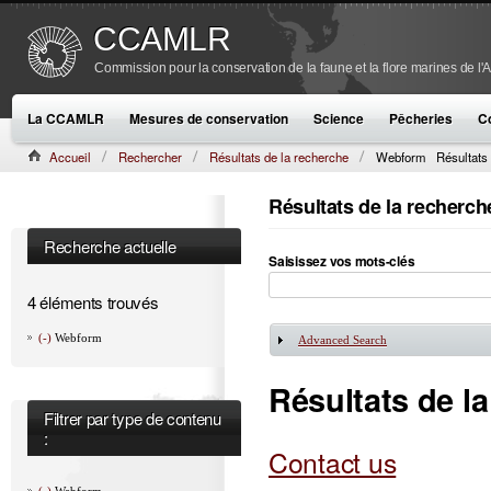
CCAMLR
Commission pour la conservation de la faune et la flore marines de l'
La CCAMLR
Mesures de conservation
Science
Pêcheries
C
Accueil
Rechercher
Résultats de la recherche
Webform
Résultats
Résultats de la recherch
Recherche actuelle
Saisissez vos mots-clés
4 éléments trouvés
(-)
Webform
Advanced Search
Afficher
Résultats de l
Filtrer par type de contenu
:
Contact us
(-)
Webform