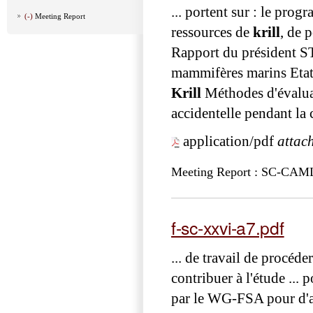
... portent sur : le pr
(-)
Meeting Report
ressources de
krill
, de 
Rapport du préside
mammifères marins Et
Krill
Méthodes d'évalua
accidentelle pendant la
application/pdf
attac
Meeting Report : SC-CA
f-sc-xxvi-a7.pdf
... de travail de procéde
contribuer à l'étude ... 
par le WG-FSA pour d'a