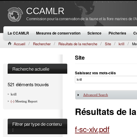
CCAMLR
Commission pour la conservation de la faune et la flore marines de l'
La CCAMLR
Mesures de conservation
Science
Pêcheries
C
Accueil
Rechercher
Résultats de la recherche
Site
krill
Me
Site
Recherche actuelle
Saisissez vos mots-clés
521 éléments trouvés
krill
Advanced Search
Afficher
(-)
Meeting Report
Résultats de l
Filtrer par type de contenu
f-sc-xiv.pdf
: