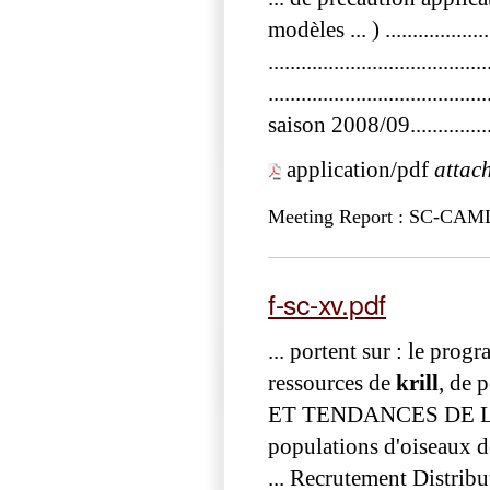
modèles ... ) ...............
.....................................
..................................
saison 2008/09.............
application/pdf
attac
Meeting Report : SC-CA
f-sc-xv.pdf
... portent sur : le pr
ressources de
krill
, de 
ET TENDANCES DE 
populations d'oisea
... Recrutement Distrib