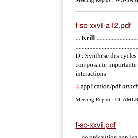
Meeting Report : WG-SAM
f-sc-xxvii-a12.pdf
...
Krill
...........................
.......................................
D : Synthèse des cycle
composante importante 
interactions
application/pdf
attac
Meeting Report : CCAML
f-sc-xxvii.pdf
... de précaution applic