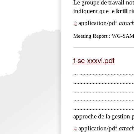
Le groupe de travail no
indiquent que le
krill
ri
application/pdf
attac
Meeting Report : WG-SAM
f-sc-xxxvi.pdf
... ...............................
..................................
.................................
................................
..................................
approche de la gestion p
application/pdf
attac