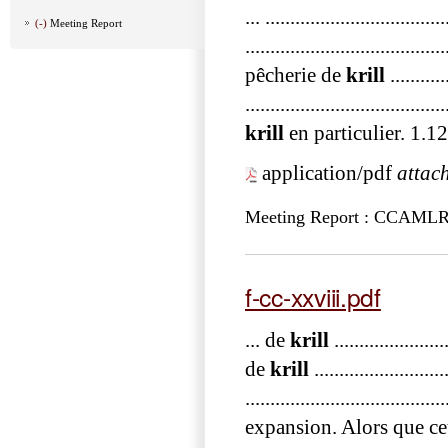
... ...............................
(-)
Meeting Report
.................................
pêcherie de
krill
........
......................................
krill
en particulier. 1.1
application/pdf
attac
Meeting Report : CCAML
f-cc-xxviii.pdf
... de
krill
...................
de
krill
...................
......................................
expansion. Alors que cet