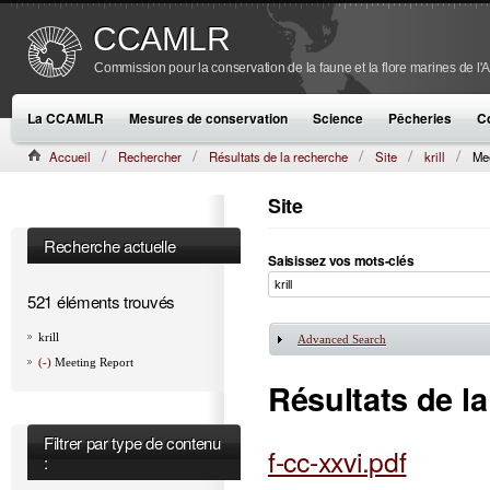
CCAMLR
Commission pour la conservation de la faune et la flore marines de l'
La CCAMLR
Mesures de conservation
Science
Pêcheries
C
Accueil
Rechercher
Résultats de la recherche
Site
krill
Me
Site
Recherche actuelle
Saisissez vos mots-clés
521 éléments trouvés
krill
Advanced Search
Afficher
(-)
Meeting Report
Résultats de l
Filtrer par type de contenu
f-cc-xxvi.pdf
: