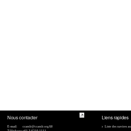
Nous contacter
Liens rapides
E-mail:
ccamlr@ccamlr.org
Liste des navires au
Téléphone:
+61 3 6210 1111