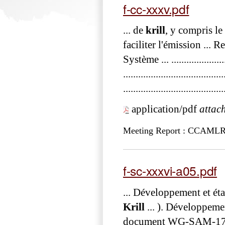
f-cc-xxxv.pdf
... de
krill
, y compris le
faciliter l'émission ... 
Système ... ......................
...................................
......................................
application/pdf
attac
Meeting Report : CCAM
f-sc-xxxvi-a05.pdf
... Développement et état 
Krill
... ). Développeme
document WG-SAM-17/31 