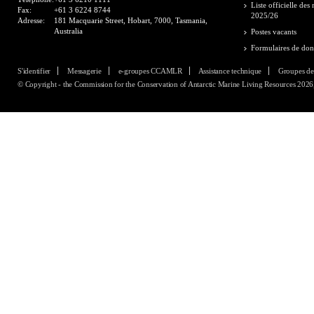
Liste officielle de
Fax:
+61 3 6224 8744
2025/26
Adresse:
181 Macquarie Street, Hobart, 7000, Tasmania,
Australia
Postes vacants
Formulaires de do
S'identifier
Messagerie
e-groupes CCAMLR
Assistance technique
Groupes de
© Copyright - the Commission for the Conservation of Antarctic Marine Living Resources 2026, 