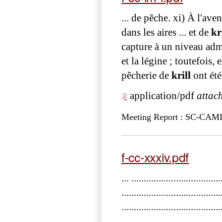
... de pêche. xi) À l'ave
dans les aires ... et de
kr
capture à un niveau adm
et la légine ; toutefois
pêcherie de
krill
ont été
application/pdf
attac
Meeting Report : SC-CA
f-cc-xxxiv.pdf
... ...............................
.......................................
...................................
......................................