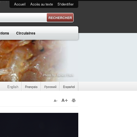
Accueil
Accès au texte
S'identifier
 recherche
ations
Circulaires
Photo by James Clark
English
Français
Русский
Español