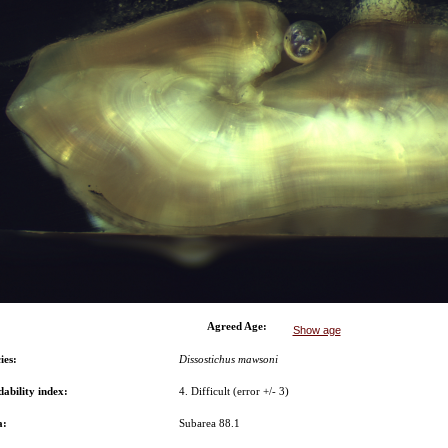
Agreed Age:
Show age
ies:
Dissostichus mawsoni
ability index:
4. Difficult (error +/- 3)
a:
Subarea 88.1