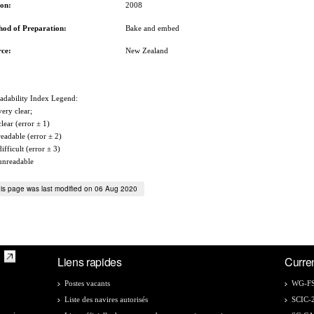
son:
2008
hod of Preparation:
Bake and embed
rce:
New Zealand
adability Index Legend:
very clear;
clear (error ± 1)
readable (error ± 2)
difficult (error ± 3)
unreadable
is page was last modified on 06 Aug 2020
Liens rapides
Curre
Postes vacants
WG-FS
Liste des navires autorisés
SCIC-