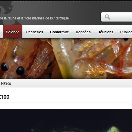
Rechercher
 la faune et la flore marines de l'Antarctique
Formulaire de
Science
Pêcheries
Conformité
Données
Réunions
Public
NZ100
100