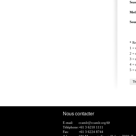
Sea
Met
Sou
* Re
1 = 
2 = 
3 = 
4 = 
5 = 
Th
Nous contacter
E-mail:
ccamlr@ccamlr.org
Téléphone:
+61 3 6210 1111
Fax:
+61 3 6224 8744