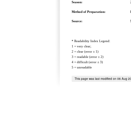
Season:
Method of Preparation:
Source:
* Readability Index Legend:
1 = very clear;
2 = clear (error ± 1)
3 = readable (error ± 2)
4 = difficult (error ± 3)
5 = unreadable
This page was last modified on 06 Aug 2