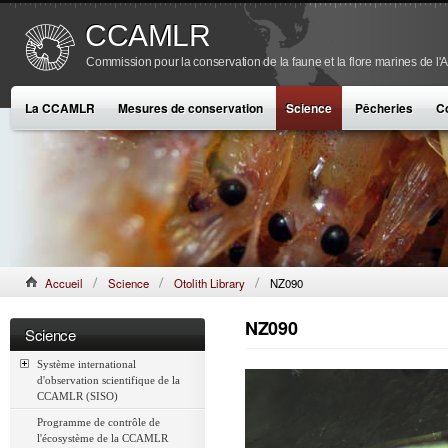
CCAMLR
Commission pour la conservation de la faune et la flore marines de l'
La CCAMLR
Mesures de conservation
Science
Pêcheries
C
Accueil
Science
Otolith Library
NZ090
NZ090
Science
Système international
d'observation scientifique de la
CCAMLR (SISO)
Programme de contrôle de
l'écosystème de la CCAMLR