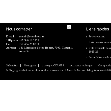
Nous contacter
Liens rapides
E-mail:
ccamlr@ccamlr.org
Postes vacants
Téléphone:
+61 3 6210 1111
Liste des navires au
Fax:
+61 3 6224 8744
Adresse:
181 Macquarie Street, Hobart, 7000, Tasmania,
Liste officielle de
Australia
2025/26
Formulaires de do
S'identifier
Messagerie
e-groupes CCAMLR
Assistance technique
Groupes de
© Copyright - the Commission for the Conservation of Antarctic Marine Living Resources 2026, 