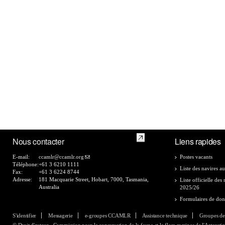
Nous contacter
Liens rapides
E-mail:
ccamlr@ccamlr.org
Postes vacants
Téléphone:
+61 3 6210 1111
Liste des navires au
Fax:
+61 3 6224 8744
Adresse:
181 Macquarie Street, Hobart, 7000, Tasmania,
Liste officielle de
Australia
2025/26
Formulaires de do
S'identifier
Messagerie
e-groupes CCAMLR
Assistance technique
Groupes de
© Droit d'auteur - Commission pour la conservation de la faune et la flore marines de l'Antarcti