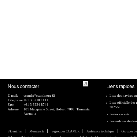
Nous contacter
Liens rapides
E-mail:
ccamlr@ccamlr.org
Liste des navires au
Téléphone:
+61 3 6210 1111
Liste officielle de
Fax:
+61 3 6224 8744
2025/26
Adresse:
181 Macquarie Street, Hobart, 7000, Tasmania,
Australia
Postes vacants
Formulaires de do
S'identifier
Messagerie
e-groupes CCAMLR
Assistance technique
Groupes de
© Copyright - the Commission for the Conservation of Antarctic Marine Living Resources 2026, 