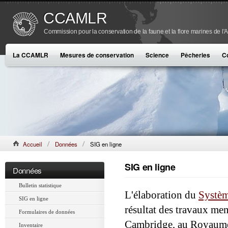
CCAMLR
Commission pour la conservation de la faune et la flore marines de l'
La CCAMLR
Mesures de conservation
Science
Pêcheries
C
Accueil
Données
SIG en ligne
SIG en ligne
Données
Bulletin statistique
L'élaboration du
Systèm
SIG en ligne
résultat des travaux men
Formulaires de données
Cambridge, au Royaume-U
Inventaire