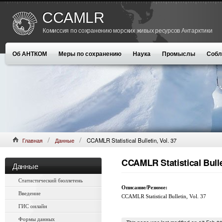
CCAMLR
Комиссия по сохранению морских живых ресурсов Антарктики
Об АНТКОМ
Меры по сохранению
Наука
Промыслы
Собл
Главная
Данные
CCAMLR Statistical Bulletin, Vol. 37
CCAMLR Statistical Bullet
Данные
Статистический бюллетень
Описание/Резюме:
Введение
CCAMLR Statistical Bulletin, Vol. 37
ГИС онлайн
Формы данных