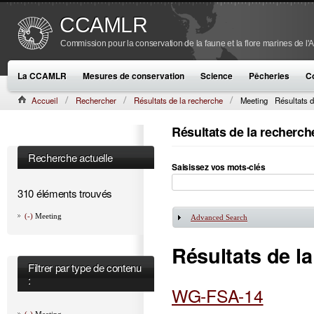
CCAMLR
Commission pour la conservation de la faune et la flore marines de l'
La CCAMLR
Mesures de conservation
Science
Pêcheries
C
Accueil
Rechercher
Résultats de la recherche
Meeting
Résultats d
Résultats de la recherch
Recherche actuelle
Saisissez vos mots-clés
310 éléments trouvés
(-)
Meeting
Advanced Search
Afficher
Résultats de l
Filtrer par type de contenu
:
WG-FSA-14
(-)
Meeting