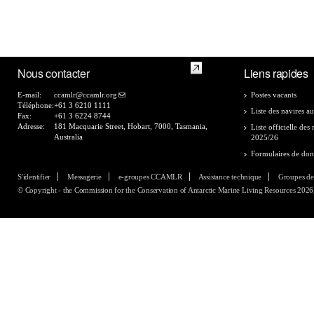
Nous contacter
Liens rapides
E-mail:
ccamlr@ccamlr.org
Postes vacants
Téléphone:
+61 3 6210 1111
Liste des navires au
Fax:
+61 3 6224 8744
Adresse:
181 Macquarie Street, Hobart, 7000, Tasmania,
Liste officielle de
Australia
2025/26
Formulaires de do
S'identifier
Messagerie
e-groupes CCAMLR
Assistance technique
Groupes de
© Copyright - the Commission for the Conservation of Antarctic Marine Living Resources 2026, 