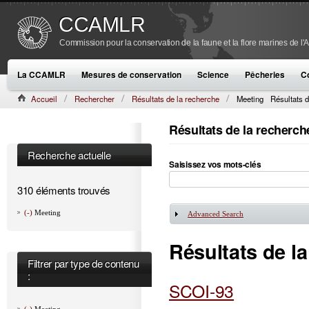
CCAMLR
Commission pour la conservation de la faune et la flore marines de l'
La CCAMLR
Mesures de conservation
Science
Pêcheries
C
Accueil
Rechercher
Résultats de la recherche
Meeting
Résultats d
Résultats de la recherch
Recherche actuelle
Saisissez vos mots-clés
310 éléments trouvés
(-)
Meeting
Advanced Search
Afficher
Résultats de l
Filtrer par type de contenu
:
SCOI-93
(-)
Meeting