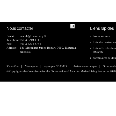
Nous contacter
Liens rapides
E-mail:
ccamlr@ccamlr.org
Postes vacants
Téléphone:
+61 3 6210 1111
Liste des navires au
Fax:
+61 3 6224 8744
Adresse:
181 Macquarie Street, Hobart, 7000, Tasmania,
Liste officielle de
Australia
2025/26
Formulaires de do
S'identifier
Messagerie
e-groupes CCAMLR
Assistance technique
Groupes de
© Copyright - the Commission for the Conservation of Antarctic Marine Living Resources 2026, 