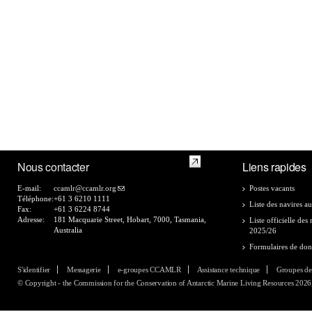
Nous contacter
Liens rapides
E-mail:
ccamlr@ccamlr.org
Postes vacants
Téléphone:
+61 3 6210 1111
Liste des navires au
Fax:
+61 3 6224 8744
Adresse:
181 Macquarie Street, Hobart, 7000, Tasmania,
Liste officielle de
Australia
2025/26
Formulaires de do
S'identifier
Messagerie
e-groupes CCAMLR
Assistance technique
Groupes de
© Copyright - the Commission for the Conservation of Antarctic Marine Living Resources 2026, 