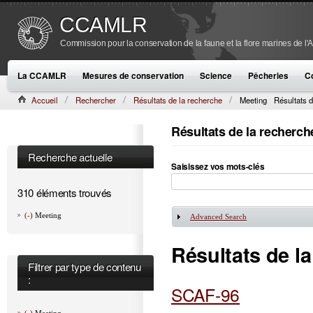
CCAMLR
Commission pour la conservation de la faune et la flore marines de l'
La CCAMLR
Mesures de conservation
Science
Pêcheries
C
Accueil
Rechercher
Résultats de la recherche
Meeting
Résultats d
Résultats de la recherch
Recherche actuelle
Saisissez vos mots-clés
310 éléments trouvés
(-)
Meeting
Advanced Search
Afficher
Résultats de l
Filtrer par type de contenu
:
SCAF-96
(-)
Meeting