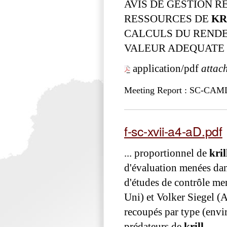
AVIS DE GESTION 
RESSOURCES DE
KR
CALCULS DU REND
VALEUR ADEQUATE
application/pdf
attac
Meeting Report : SC-CAM
f-sc-xvii-a4-aD.pdf
... proportionnel de
kril
d'évaluation menées dan
d'études de contrôle men
Uni) et Volker Siegel (A
recoupés par type (env
prédateurs de
krill