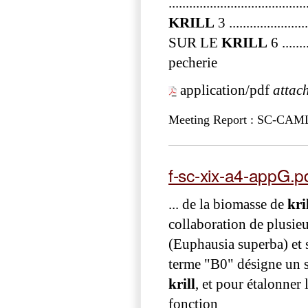
..................................
KRILL
3 ....................
SUR LE
KRILL
6 .....
pecherie
application/pdf
attac
Meeting Report : SC-CAM
f-sc-xix-a4-appG.p
... de la biomasse de
kri
collaboration de plusieu
(Euphausia superba) et s
terme "B0" désigne un s
krill
, et pour étalonner
fonction