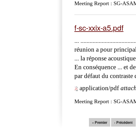
Meeting Report : SG-ASA
f-sc-xxix-a5.pdf
... ...........................
réunion a pour principal
... la réponse acoustiqu
En conséquence ... et d
par défaut du contraste 
application/pdf
attac
Meeting Report : SG-ASA
Pages
« Premier
‹ Précédent