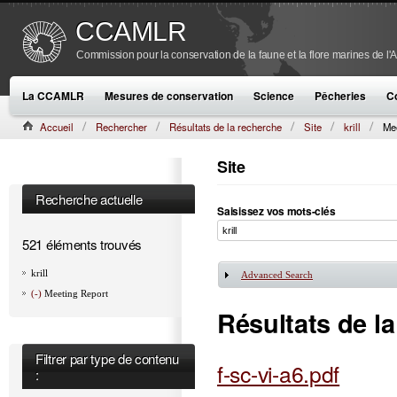
CCAMLR
Commission pour la conservation de la faune et la flore marines de l'
La CCAMLR
Mesures de conservation
Science
Pêcheries
C
Accueil
Rechercher
Résultats de la recherche
Site
krill
Me
Site
Recherche actuelle
Saisissez vos mots-clés
521 éléments trouvés
krill
Advanced Search
Afficher
(-)
Meeting Report
Résultats de l
Filtrer par type de contenu
f-sc-vi-a6.pdf
: