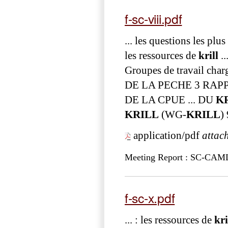
f-sc-viii.pdf
... les questions les pl
les ressources de
krill
..
Groupes de travail charg
DE LA PECHE 3 RAP
DE LA CPUE ... DU
K
KRILL
(WG-
KRILL
)
application/pdf
attac
Meeting Report : SC-CAM
f-sc-x.pdf
... : les ressources de
kri