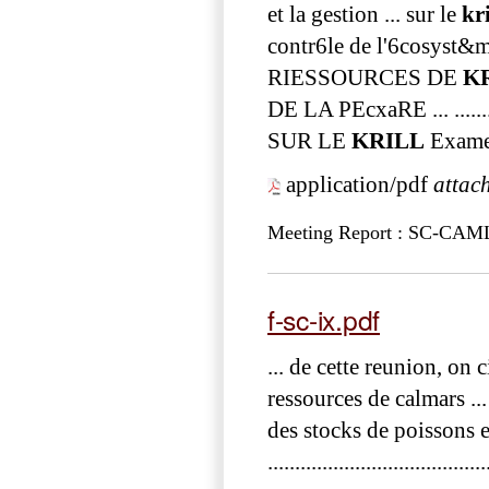
et la gestion ... sur le
kri
contr6le de l'6cosyst&me de la 
RIESSOURCES DE
K
DE LA PEcxaRE ... ......
SUR LE
KRILL
Examen
application/pdf
attac
Meeting Report : SC-CA
f-sc-ix.pdf
... de cette reunion, on 
ressources de calmars ..
des stocks de poissons e
........................................