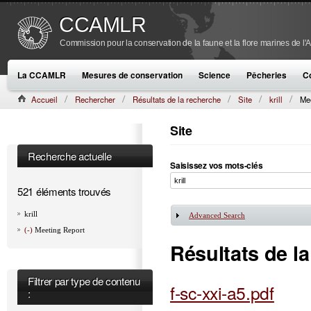
CCAMLR
Commission pour la conservation de la faune et la flore marines de l'
La CCAMLR
Mesures de conservation
Science
Pêcheries
C
Accueil
Rechercher
Résultats de la recherche
Site
krill
Me
Site
Recherche actuelle
Saisissez vos mots-clés
521 éléments trouvés
krill
Advanced Search
Afficher
(-)
Meeting Report
Résultats de l
Filtrer par type de contenu
f-sc-xxi-a5.pdf
: