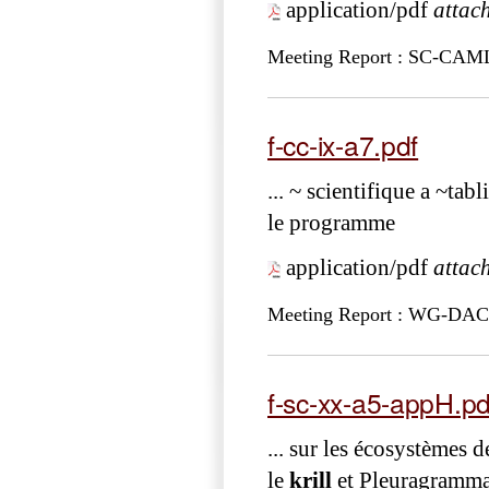
application/pdf
attac
Meeting Report : SC-CAM
f-cc-ix-a7.pdf
... ~ scientifique a ~tab
le programme
application/pdf
attac
Meeting Report : WG-DAC
f-sc-xx-a5-appH.pd
... sur les écosystèmes 
le
krill
et Pleuragramma