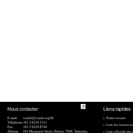
Nous contacter
Liens rapides
E-mail:
ccamlr@ccamlr.org
Postes vacants
Téléphone:
+61 3 6210 1111
Liste des navires au
Fax:
+61 3 6224 8744
Adresse:
181 Macquarie Street, Hobart, 7000, Tasmania,
Liste officielle de