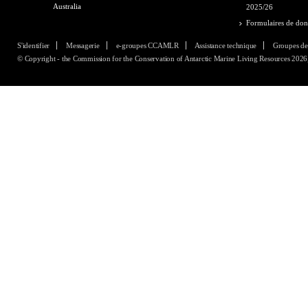
Australia
2025/26
Formulaires de do
S'identifier
Messagerie
e-groupes CCAMLR
Assistance technique
Groupes de
© Copyright - the Commission for the Conservation of Antarctic Marine Living Resources 2026, 