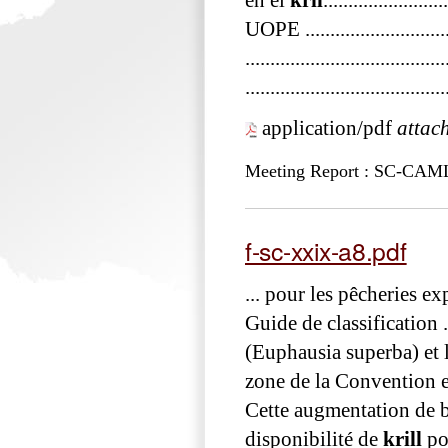
en el
kril
..................
UOPE .......................
..............................
.......................................
application/pdf
attac
Meeting Report : SC-CA
f-sc-xxix-a8.pdf
... pour les pêcheries ex
Guide de classification 
(Euphausia superba) et l
zone de la Convention et
Cette augmentation de b
disponibilité de
krill
po