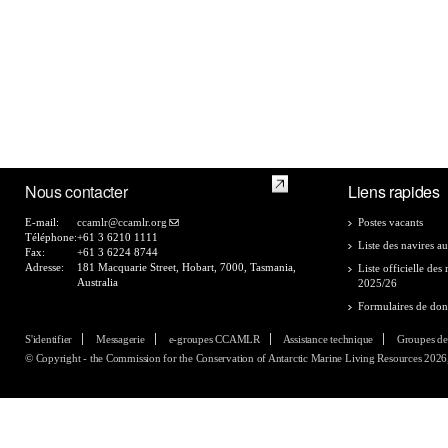
Nous contacter
Liens rapides
E-mail:
ccamlr@ccamlr.org
Postes vacants
Téléphone:
+61 3 6210 1111
Liste des navires au
Fax:
+61 3 6224 8744
Adresse:
181 Macquarie Street, Hobart, 7000, Tasmania,
Liste officielle de
Australia
2025/26
Formulaires de do
S'identifier
Messagerie
e-groupes CCAMLR
Assistance technique
Groupes de
© Copyright - the Commission for the Conservation of Antarctic Marine Living Resources 2026, 