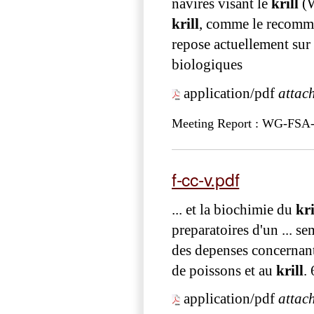
navires visant le
krill
(W
krill
, comme le recomm
repose actuellement sur
biologiques
application/pdf
attac
Meeting Report : WG-FSA
f-cc-v.pdf
... et la biochimie du
kri
preparatoires d'un ... s
des depenses concernant 
de poissons et au
krill
.
application/pdf
attac