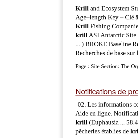
Krill
and Ecosystem St
Age–length Key – Clé â
Krill
Fishing Companies
krill
ASI Antarctic Site 
... ) BROKE Baseline 
Recherches de base sur l'
Page : Site Section: The Or
Notifications de pr
-02. Les informations c
Aide en ligne. Notifica
krill
(Euphausia ... 58.4
pêcheries établies de
kri