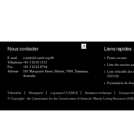
Nous contacter
Liens rapides
E-mail:
ccamlr@ccamlr.org
Postes vacants
Téléphone:
+61 3 6210 1111
Liste des navires au
Fax:
+61 3 6224 8744
Adresse:
181 Macquarie Street, Hobart, 7000, Tasmania,
Liste officielle de
Australia
2025/26
Formulaires de do
S'identifier
Messagerie
e-groupes CCAMLR
Assistance technique
Groupes de
© Copyright - the Commission for the Conservation of Antarctic Marine Living Resources 2026, 