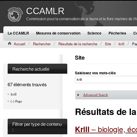
CCAMLR
Commission pour la conservation de la faune et la flore marines de l'
La CCAMLR
Mesures de conservation
Science
Pêcheries
C
Accueil
Rechercher
Résultats de la recherche
Site
krill
Pa
Site
Recherche actuelle
Saisissez vos mots-clés
67 éléments trouvés
krill
Advanced Search
Afficher
(-)
Page
Résultats de l
Filtrer par type de contenu
Krill
– biologie, éc
: