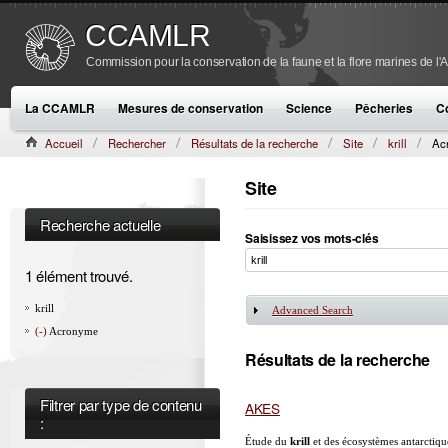
CCAMLR
Commission pour la conservation de la faune et la flore marines de l'
La CCAMLR
Mesures de conservation
Science
Pêcheries
C
Accueil
Rechercher
Résultats de la recherche
Site
krill
Ac
Site
Recherche actuelle
Saisissez vos mots-clés
1 élément trouvé.
krill
Advanced Search
Afficher
(-)
Acronyme
Résultats de la recherche
Filtrer par type de contenu
AKES
:
Étude du
krill
et des écosystèmes antarctique