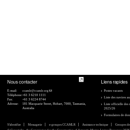
Nous contacter
Liens rapides
E-mail:
ccamlr@ccamlr.org
Postes vacants
Téléphone:
+61 3 6210 1111
Liste des navires au
Fax:
+61 3 6224 8744
Adresse:
181 Macquarie Street, Hobart, 7000, Tasmania,
Liste officielle de
Australia
2025/26
Formulaires de do
S'identifier
Messagerie
e-groupes CCAMLR
Assistance technique
Groupes de
© Copyright - the Commission for the Conservation of Antarctic Marine Living Resources 2026, 