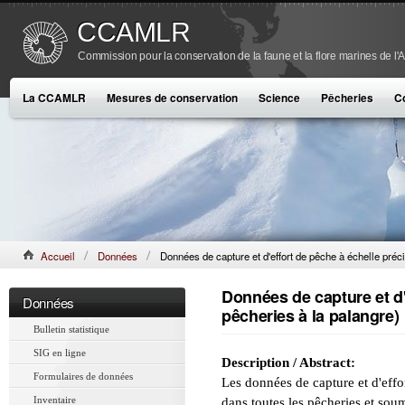
CCAMLR
Commission pour la conservation de la faune et la flore marines de l'
La CCAMLR
Mesures de conservation
Science
Pêcheries
C
Accueil
Données
Données de capture et d'effort de pêche à échelle préc
Données de capture et d'
Données
pêcheries à la palangre)
Bulletin statistique
SIG en ligne
Description / Abstract:
Formulaires de données
Les données de capture et d'effo
Inventaire
dans toutes les pêcheries et soum