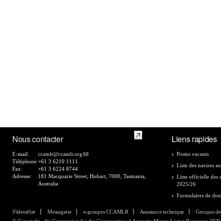
Nous contacter
Liens rapides
E-mail:
ccamlr@ccamlr.org
Postes vacants
Téléphone:
+61 3 6210 1111
Liste des navires au
Fax:
+61 3 6224 8744
Adresse:
181 Macquarie Street, Hobart, 7000, Tasmania,
Liste officielle de
Australia
2025/26
Formulaires de do
S'identifier
Messagerie
e-groupes CCAMLR
Assistance technique
Groupes de
© Copyright - the Commission for the Conservation of Antarctic Marine Living Resources 2026, 