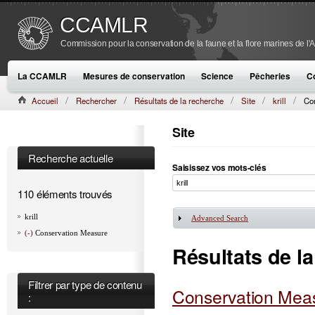
CCAMLR
Commission pour la conservation de la faune et la flore marines de l'
La CCAMLR
Mesures de conservation
Science
Pêcheries
C
Accueil
Rechercher
Résultats de la recherche
Site
krill
Co
Site
Recherche actuelle
Saisissez vos mots-clés
110 éléments trouvés
krill
Advanced Search
Afficher
(-)
Conservation Measure
Résultats de l
Filtrer par type de contenu
Conservation Meas
: