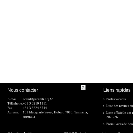
Nous contacter
Liens rapides
E-mail:
ccamlr@ccamlr.org
Postes vacants
Téléphone:
+61 3 6210 1111
Liste des navires au
Fax:
+61 3 6224 8744
Adresse:
181 Macquarie Street, Hobart, 7000, Tasmania,
Liste officielle de
Australia
2025/26
Formulaires de do