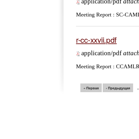
application/pdf
attac
Meeting Report : SC-CA
r-cc-xxvii.pdf
application/pdf
attac
Meeting Report : CCAML
Страницы
« Первая
‹ Предыдущая