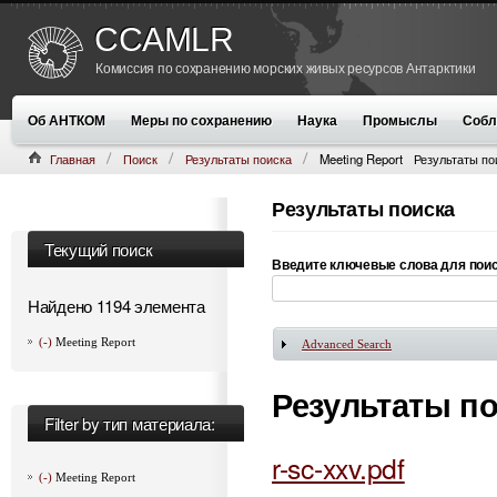
CCAMLR
Комиссия по сохранению морских живых ресурсов Антарктики
Об АНТКОМ
Меры по сохранению
Наука
Промыслы
Собл
Главная
Поиск
Результаты поиска
Meeting Report
Результаты по
Результаты поиска
Текущий поиск
Введите ключевые слова для пои
Найдено 1194 элемента
(-)
Meeting Report
Advanced Search
Показать
Результаты п
Filter by тип материала:
r-sc-xxv.pdf
(-)
Meeting Report