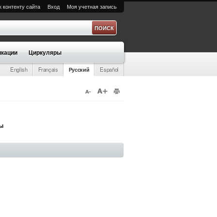
к контенту сайта
Вход
Моя учетная запись
а
кации
Циркуляры
English
Français
Русский
Español
ры