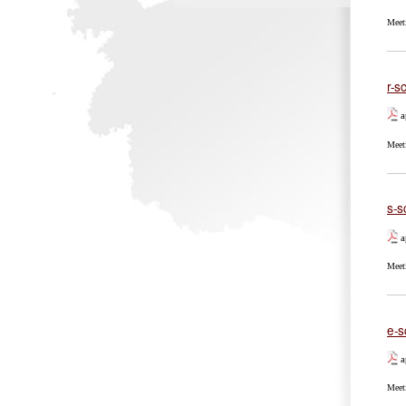
Meet
r-s
a
Meet
s-s
a
Meet
e-s
a
Meet