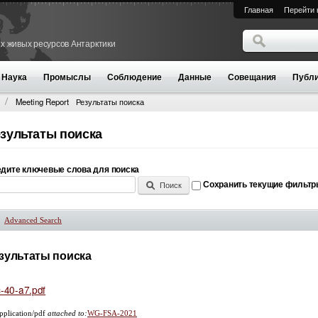
Главная
Перейти 
Поиск
х живых ресурсов Антарктики
Форма поиск
Наука
Промыслы
Соблюдение
Данные
Совещания
Публи
Meeting Report
Результаты поиска
зультаты поиска
дите ключевые слова для поиска
Сохранить текущие фильт
Advanced Search
Показать
зультаты поиска
c-40-a7.pdf
pplication/pdf
attached to:
WG-FSA-2021