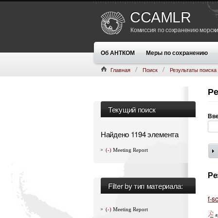
CCAMLR
Комиссия по сохранению морски
Об АНТКОМ
Меры по сохранению
Главная
Поиск
Результаты поиска
Ре
Текущий поиск
Вве
Найдено 1194 элемента
(-)
Meeting Report
Ре
Filter by тип материала:
f-s
(-)
Meeting Report
a