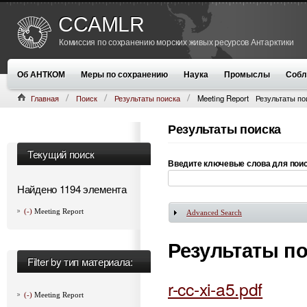
CCAMLR
Комиссия по сохранению морских живых ресурсов Антарктики
Об АНТКОМ
Меры по сохранению
Наука
Промыслы
Собл
Главная
Поиск
Результаты поиска
Meeting Report
Результаты по
Результаты поиска
Текущий поиск
Введите ключевые слова для пои
Найдено 1194 элемента
(-)
Meeting Report
Advanced Search
Показать
Результаты п
Filter by тип материала:
r-cc-xi-a5.pdf
(-)
Meeting Report