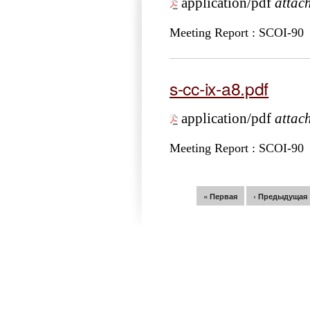
application/pdf
attac
Meeting Report : SCOI-90
s-cc-ix-a8.pdf
application/pdf
attac
Meeting Report : SCOI-90
Страницы
« Первая
‹ Предыдущая