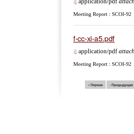
application/pdf
attac
Meeting Report : SCOI-92
f-cc-xi-a5.pdf
application/pdf
attac
Meeting Report : SCOI-92
Страницы
« Первая
‹ Предыдущая