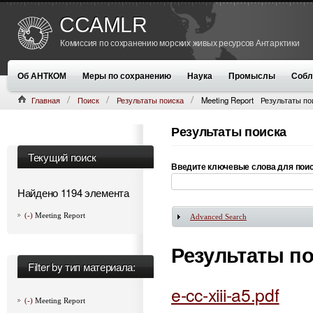
CCAMLR
Комиссия по сохранению морских живых ресурсов Антарктики
Об АНТКОМ
Меры по сохранению
Наука
Промыслы
Собл
Главная
Поиск
Результаты поиска
Meeting Report
Результаты по
Результаты поиска
Текущий поиск
Введите ключевые слова для пои
Найдено 1194 элемента
(-)
Meeting Report
Advanced Search
Показать
Результаты п
Filter by тип материала:
e-cc-xiii-a5.pdf
(-)
Meeting Report