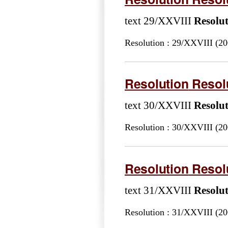
text 29/XXVIII
Resolu
Resolution : 29/XXVIII (20
Resolution
Resol
text 30/XXVIII
Resolu
Resolution : 30/XXVIII (20
Resolution
Resol
text 31/XXVIII
Resolu
Resolution : 31/XXVIII (20