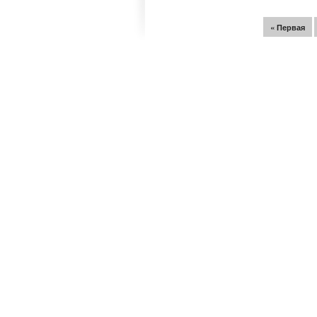
Страницы
« Первая