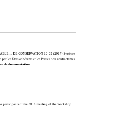
1 TABLE ... DE CONSERVATION 10-05 (2017) Système
par les États adhérents et les Parties non contractantes
tème de
documentation
...
 to participants of the 2018 meeting of the Workshop