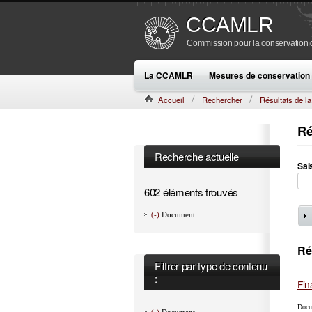
CCAMLR
Commission pour la conservation de
La CCAMLR
Mesures de conservation
Accueil
Rechercher
Résultats de l
Ré
Recherche actuelle
Sai
602 éléments trouvés
(-)
Document
Ré
Filtrer par type de contenu
:
Fin
Docu
(-)
Document