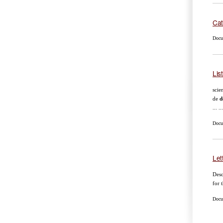
Cat
Docu
Lis
scie
de
d
... 
Docum
Let
Desc
for 
Docu