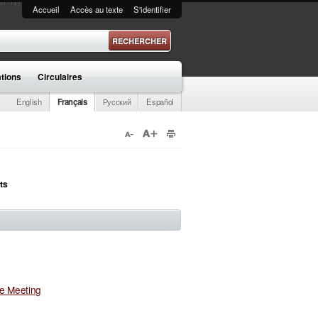
Accueil
Accès au texte
S'identifier
 recherche
ations
Circulaires
English
Français
Русский
Español
ts
ve Meeting