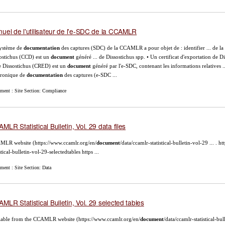
uel de l'utilisateur de l'e-SDC de la CCAMLR
ystème de
documentation
des captures (SDC) de la CCAMLR a pour objet de : identifier ... de l
ostichus (CCD) est un
document
généré ... de Dissostichus spp. • Un certificat d'exportation de 
de Dissostichus (CRED) est un
document
généré par l'e-SDC, contenant les informations relatives ..
tronique de
documentation
des captures (e-SDC ...
ment : Site Section: Compliance
MLR Statistical Bulletin, Vol. 29 data files
LR website (https://www.ccamlr.org/en/
document
/data/ccamlr-statistical-bulletin-vol-29 ... . 
stical-bulletin-vol-29-selectedtables https ...
ment : Site Section: Data
MLR Statistical Bulletin, Vol. 29 selected tables
lable from the CCAMLR website (https://www.ccamlr.org/en/
document
/data/ccamlr-statistical-bull