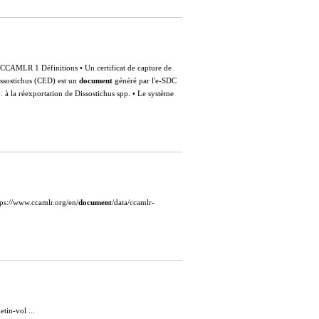
a CCAMLR 1 Définitions • Un certificat de capture de
Dissostichus (CED) est un
document
généré par l'e-SDC
. à la réexportation de Dissostichus spp. • Le système
https://www.ccamlr.org/en/
document
/data/ccamlr-
etin-vol ...