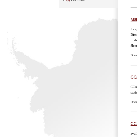
Man
Le s
Diss
... 
élec
Docu
CCA
CCAM
stati
Docu
CCA
avai