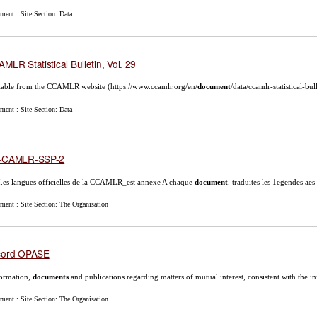
ment : Site Section: Data
MLR Statistical Bulletin, Vol. 29
lable from the CCAMLR website (https://www.ccamlr.org/en/
document
/data/ccamlr-statistical-bull
ment : Site Section: Data
-CAMLR-SSP-2
 I.es langues officielles de la CCAMLR_est annexe A chaque
document
. traduites les 1egendes aes 
ment : Site Section: The Organisation
cord OPASE
formation,
documents
and publications regarding matters of mutual interest, consistent with the in
ment : Site Section: The Organisation