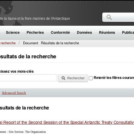
Rechercher
 la faune et la flore marines de l'Antarctique
Formulaire de
Science
Pêcheries
Conformité
Données
Réunions
Public
a recherche
Document
Résultats de la recherche
sultats de la recherche
sissez vos mots-clés
Retenir les filtres couran
Advanced Search
Afficher
sultats de la recherche
al Report of the Second Session of the Special Antarctic Treaty Consultati
ment : Site Section: The Organisation