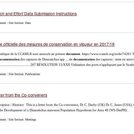
ch and Effort Data Submission Instructions
ment : Site Section: Data
te officielle des mesures de conservation en vigueur en 2017/18
ntifique de la CCAMLR sont annexés au présent
document
. https://www.ccamlr.org/node/7426
ocumentation
des captures de Dissostichus spp ... de
documentation
des captures : mise en œuvre 
.................................... 267 RÉSOLUTION 15/XXII Utilisation des ports n'appliquant pas le Sys
ent : Site Section: Publications
ter from the Co-conveners
ription / Abstract: This is a letter from the Co-conveners, Dr C. Darby (UK) Dr C. Jones (USA),
the Development of a Dissostichus mawsoni Population Hypothesis for Area 48 (WS-DmPH).
ment : Site Section: Meetings