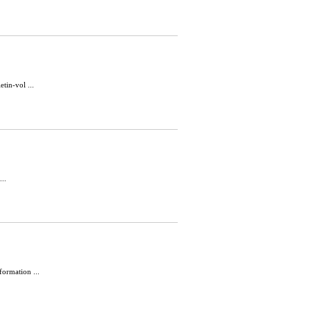
etin-vol ...
...
formation ...