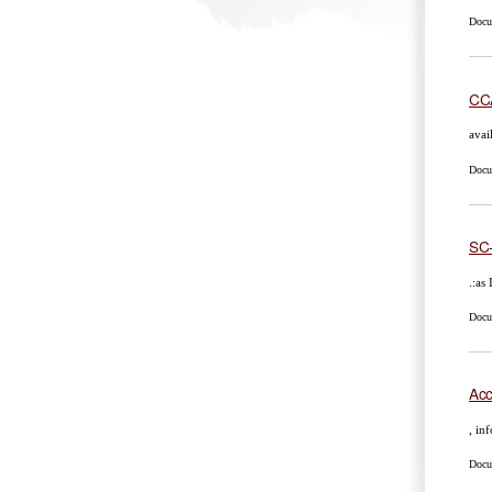
Docu
CCA
avai
Docu
SC
.:as
Docu
Ac
, in
Docu