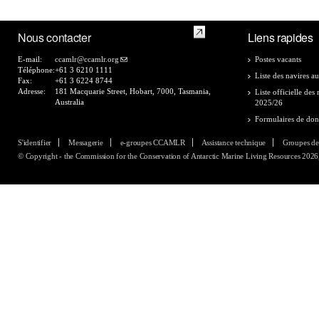
Nous contacter
Liens rapides
E-mail:
ccamlr@ccamlr.org
Postes vacants
Téléphone:
+61 3 6210 1111
Liste des navires au
Fax:
+61 3 6224 8744
Adresse:
181 Macquarie Street, Hobart, 7000, Tasmania,
Liste officielle de
Australia
2025/26
Formulaires de do
S'identifier
Messagerie
e-groupes CCAMLR
Assistance technique
Groupes de
© Copyright - the Commission for the Conservation of Antarctic Marine Living Resources 2026, 