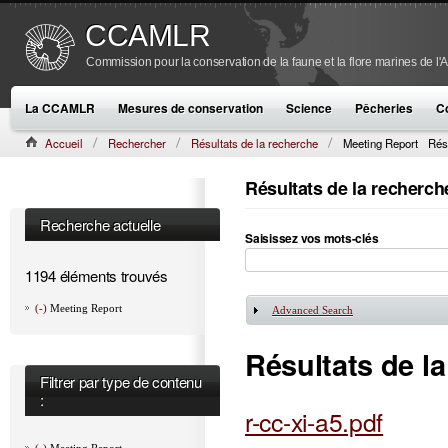
CCAMLR
Commission pour la conservation de la faune et la flore marines de l'
La CCAMLR
Mesures de conservation
Science
Pêcheries
C
Accueil
Rechercher
Résultats de la recherche
Meeting Report
Rés
Résultats de la recherch
Recherche actuelle
Saisissez vos mots-clés
1194 éléments trouvés
(-)
Meeting Report
Advanced Search
Afficher
Résultats de l
Filtrer par type de contenu
:
r-cc-xi-a5.pdf
(-)
Meeting Report