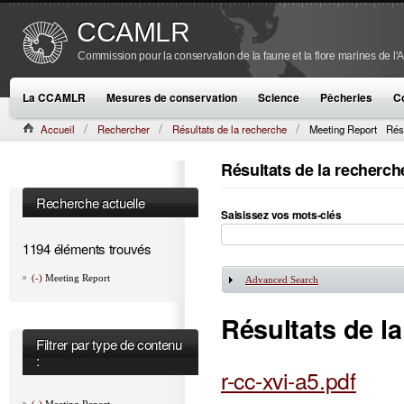
CCAMLR
Commission pour la conservation de la faune et la flore marines de l'
La CCAMLR
Mesures de conservation
Science
Pêcheries
C
Accueil
Rechercher
Résultats de la recherche
Meeting Report
Rés
Résultats de la recherch
Recherche actuelle
Saisissez vos mots-clés
1194 éléments trouvés
(-)
Meeting Report
Advanced Search
Afficher
Résultats de l
Filtrer par type de contenu
:
r-cc-xvi-a5.pdf
(-)
Meeting Report