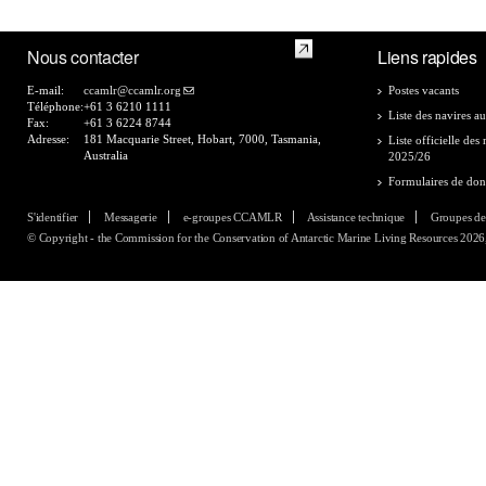
Nous contacter
Liens rapides
E-mail:
ccamlr@ccamlr.org
Postes vacants
Téléphone:
+61 3 6210 1111
Liste des navires au
Fax:
+61 3 6224 8744
Adresse:
181 Macquarie Street, Hobart, 7000, Tasmania,
Liste officielle de
Australia
2025/26
Formulaires de do
S'identifier
Messagerie
e-groupes CCAMLR
Assistance technique
Groupes de
© Copyright - the Commission for the Conservation of Antarctic Marine Living Resources 2026, 