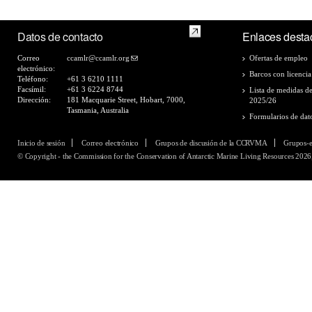
Datos de contacto
Enlaces desta
Correo
ccamlr@ccamlr.org
Ofertas de empleo
electrónico:
Barcos con licencia
Teléfono:
+61 3 6210 1111
Facsímil:
+61 3 6224 8744
Lista de medidas d
Dirección:
181 Macquarie Street, Hobart, 7000,
2025/26
Tasmania, Australia
Formularios de dat
Inicio de sesión
Correo electrónico
Grupos de discusión de la CCRVMA
Grupos-
© Copyright - the Commission for the Conservation of Antarctic Marine Living Resources 2026,