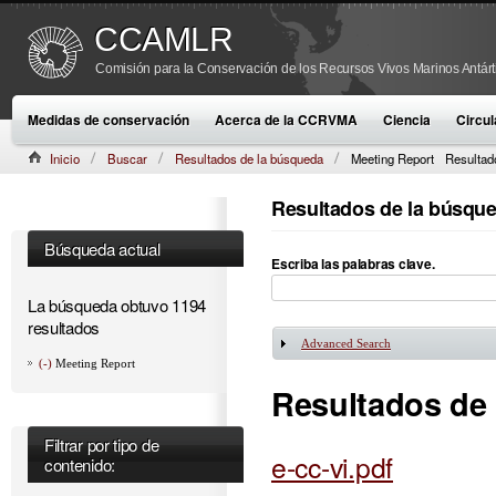
CCAMLR
Comisión para la Conservación de los Recursos Vivos Marinos Antárt
Medidas de conservación
Acerca de la CCRVMA
Ciencia
Circul
Inicio
Buscar
Resultados de la búsqueda
Meeting Report
Resultad
Resultados de la búsqu
Búsqueda actual
Escriba las palabras clave.
La búsqueda obtuvo 1194
resultados
Advanced Search
Mostrar
(-)
Meeting Report
Resultados de
Filtrar por tipo de
e-cc-vi.pdf
contenido: