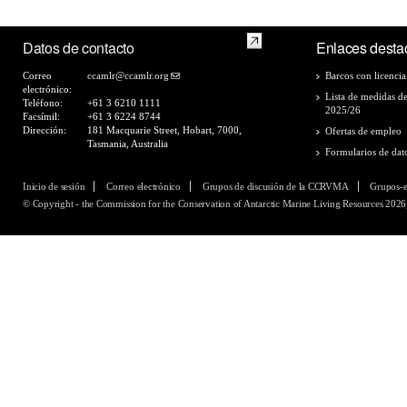
Datos de contacto
Enlaces desta
Correo
ccamlr@ccamlr.org
Barcos con licencia
electrónico:
Lista de medidas d
Teléfono:
+61 3 6210 1111
2025/26
Facsímil:
+61 3 6224 8744
Dirección:
181 Macquarie Street, Hobart, 7000,
Ofertas de empleo
Tasmania, Australia
Formularios de dat
Inicio de sesión
Correo electrónico
Grupos de discusión de la CCRVMA
Grupos-
© Copyright - the Commission for the Conservation of Antarctic Marine Living Resources 2026,