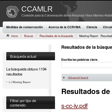
CCAMLR
Comisión para la Conservación de los Recursos Vivos Marinos Antárt
Medidas de conservación
Acerca de la CCRVMA
Ciencia
Circul
Inicio
Buscar
Resultados de la búsqueda
Meeting Report
Resultad
Resultados de la búsqu
Búsqueda actual
Escriba las palabras clave.
La búsqueda obtuvo 1194
resultados
Advanced Search
Mostrar
(-)
Meeting Report
Resultados de
Filtrar por tipo de
s-cc-iv.pdf
contenido: