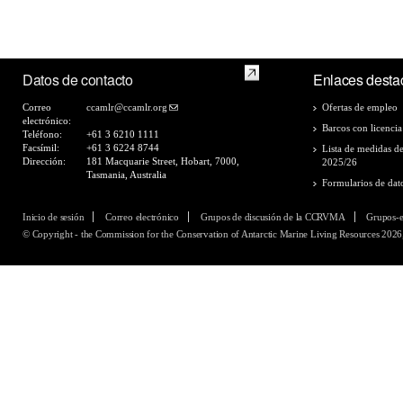
Datos de contacto
Enlaces desta
Correo
ccamlr@ccamlr.org
Ofertas de empleo
electrónico:
Barcos con licencia
Teléfono:
+61 3 6210 1111
Facsímil:
+61 3 6224 8744
Lista de medidas d
Dirección:
181 Macquarie Street, Hobart, 7000,
2025/26
Tasmania, Australia
Formularios de dat
Inicio de sesión
Correo electrónico
Grupos de discusión de la CCRVMA
Grupos-
© Copyright - the Commission for the Conservation of Antarctic Marine Living Resources 2026,