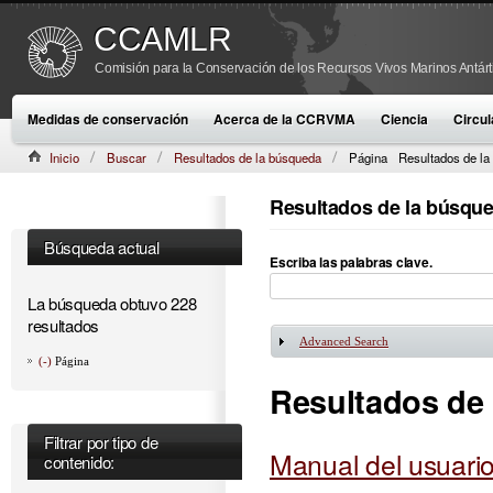
CCAMLR
Comisión para la Conservación de los Recursos Vivos Marinos Antárt
Medidas de conservación
Acerca de la CCRVMA
Ciencia
Circul
Inicio
Buscar
Resultados de la búsqueda
Página
Resultados de la
Resultados de la búsqu
Búsqueda actual
Escriba las palabras clave.
La búsqueda obtuvo 228
resultados
Advanced Search
Mostrar
(-)
Página
Resultados de
Filtrar por tipo de
Manual del usuar
contenido: