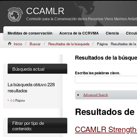
CCAMLR
Comisión para la Conservación de los Recursos Vivos Marinos Antárt
Medidas de conservación
Acerca de la CCRVMA
Ciencia
Circul
Inicio
Buscar
Resultados de la búsqueda
Página
Resultados de la
Resultados de la búsqu
Búsqueda actual
Escriba las palabras clave.
La búsqueda obtuvo 228
resultados
Advanced Search
Mostrar
(-)
Página
Resultados de
Filtrar por tipo de
CCAMLR Strengthen
contenido: