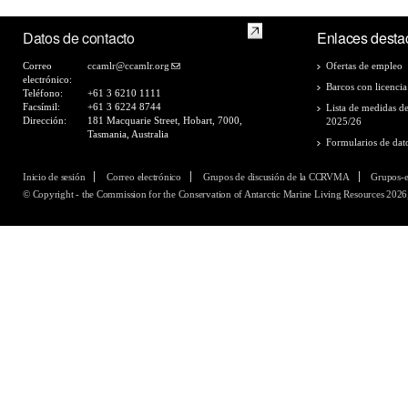
Datos de contacto
Enlaces desta
Correo
ccamlr@ccamlr.org
Ofertas de empleo
electrónico:
Barcos con licencia
Teléfono:
+61 3 6210 1111
Facsímil:
+61 3 6224 8744
Lista de medidas d
Dirección:
181 Macquarie Street, Hobart, 7000,
2025/26
Tasmania, Australia
Formularios de dat
Inicio de sesión
Correo electrónico
Grupos de discusión de la CCRVMA
Grupos-
© Copyright - the Commission for the Conservation of Antarctic Marine Living Resources 2026,