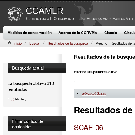
CCAMLR
Comisión para la Conservación de los Recursos Vivos Marinos Antárt
Medidas de conservación
Acerca de la CCRVMA
Ciencia
Circul
Inicio
Buscar
Resultados de la búsqueda
Meeting
Resultados de l
Resultados de la búsqu
Búsqueda actual
Escriba las palabras clave.
La búsqueda obtuvo 310
resultados
Advanced Search
Mostrar
(-)
Meeting
Resultados de
Filtrar por tipo de
SCAF-06
contenido: