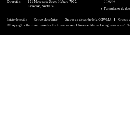
Dirección:
181 Macquarie Street, Hobart, 7000,
2025/26
Tasmania, Australia
Formularios de dat
Inicio de sesión
Correo electrónico
Grupos de discusión de la CCRVMA
Grupos-
© Copyright - the Commission for the Conservation of Antarctic Marine Living Resources 2026,