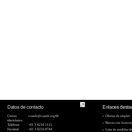
Datos de contacto
Enlaces desta
Correo
ccamlr@ccamlr.org
Ofertas de empleo
electrónico:
Barcos con licencia
Teléfono:
+61 3 6210 1111
Facsímil:
+61 3 6224 8744
Lista de medidas d