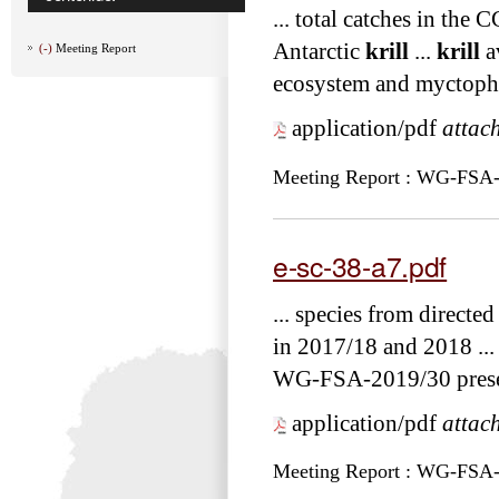
... total catches in th
Antarctic
krill
...
krill
av
(-)
Meeting Report
ecosystem and myctoph
application/pdf
attac
Meeting Report : WG-FSA
e-sc-38-a7.pdf
... species from directe
in 2017/18 and 2018 ...
WG-FSA-2019/30 presen
application/pdf
attac
Meeting Report : WG-FSA