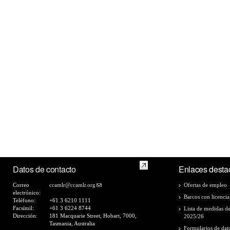
Datos de contacto
Enlaces desta
Correo
ccamlr@ccamlr.org
Ofertas de empleo
electrónico:
Barcos con licencia
Teléfono:
+61 3 6210 1111
Facsímil:
+61 3 6224 8744
Lista de medidas d
Dirección:
181 Macquarie Street, Hobart, 7000,
2025/26
Tasmania, Australia
Formularios de dat