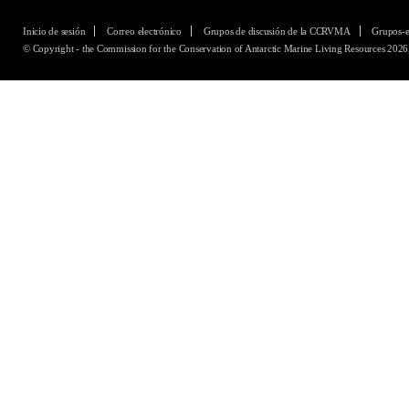
Inicio de sesión
Correo electrónico
Grupos de discusión de la CCRVMA
Grupos-
© Copyright - the Commission for the Conservation of Antarctic Marine Living Resources 2026,