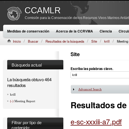
CCAMLR
Comisión para la Conservación de los Recursos Vivos Marinos Antárt
Medidas de conservación
Acerca de la CCRVMA
Ciencia
Circul
Inicio
Buscar
Resultados de la búsqueda
Site
krill
Meeting
Site
Búsqueda actual
Escriba las palabras clave.
La búsqueda obtuvo 464
resultados
Advanced Search
Mostrar
krill
Resultados de
(-)
Meeting Report
e-sc-xxxiii-a7.pdf
Filtrar por tipo de
contenido: