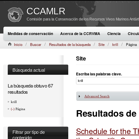
CCAMLR
Comisión para la Conservación de los Recursos Vivos Marinos Antárt
Medidas de conservación
Acerca de la CCRVMA
Ciencia
Circul
Inicio
Buscar
Resultados de la búsqueda
Site
krill
Página
Site
Búsqueda actual
Escriba las palabras clave.
La búsqueda obtuvo 67
resultados
Advanced Search
Mostrar
krill
Resultados de
(-)
Página
Schedule for the T
Filtrar por tipo de
contenido: