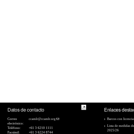
Datos de contacto
Enlaces desta
Correo
ccamlr@ccamlr.org
Barcos con licencia
electrónico:
Lista de medidas d
Teléfono:
+61 3 6210 1111
2025/26
Facsímil:
+61 3 6224 8744