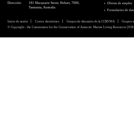
Dirección:
181 Macquarie Street, Hobart, 7000,
Ofertas de empleo
Tasmania, Australia
Formularios de dat
Inicio de sesión
Correo electrónico
Grupos de discusión de la CCRVMA
Grupos-
© Copyright - the Commission for the Conservation of Antarctic Marine Living Resources 2026,