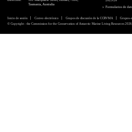
2025/26
Tasmania, Australia
Formularios de dat
Inicio de sesión
Correo electrónico
Grupos de discusión de la CCRVMA
Grupos-
© Copyright - the Commission for the Conservation of Antarctic Marine Living Resources 2026,