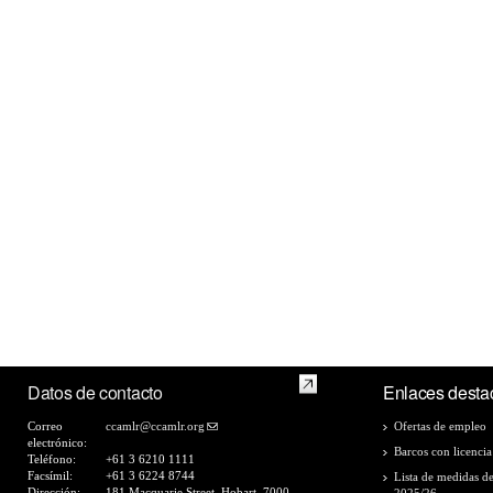
Datos de contacto
Enlaces desta
Correo
ccamlr@ccamlr.org
Ofertas de empleo
electrónico:
Barcos con licencia
Teléfono:
+61 3 6210 1111
Facsímil:
+61 3 6224 8744
Lista de medidas d
Dirección:
181 Macquarie Street, Hobart, 7000,