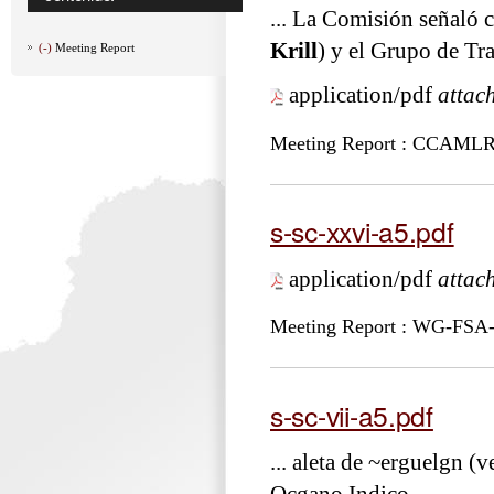
... La Comisión señaló 
Krill
) y el Grupo de Tr
(-)
Meeting Report
application/pdf
attac
Meeting Report : CCAML
s-sc-xxvi-a5.pdf
application/pdf
attac
Meeting Report : WG-FSA
s-sc-vii-a5.pdf
... aleta de ~erguelgn (