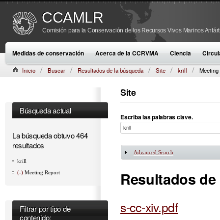
CCAMLR
Comisión para la Conservación de los Recursos Vivos Marinos Antárt
Medidas de conservación
Acerca de la CCRVMA
Ciencia
Circul
Inicio
Buscar
Resultados de la búsqueda
Site
krill
Meeting
Site
Búsqueda actual
Escriba las palabras clave.
La búsqueda obtuvo 464
resultados
Advanced Search
Mostrar
krill
Resultados de
(-)
Meeting Report
s-cc-xiv.pdf
Filtrar por tipo de
contenido: